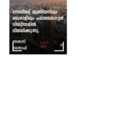
സോവിയറ്റ് യൂണിയനിലും
ബംഗാളിലും പരാജയപ്പെട്ടത്
വിയറ്റ്നാമിൽ
വിജയിക്കുന്നു.
ജേക്കബ്
July 9 |
സന്തോഷ്
2024