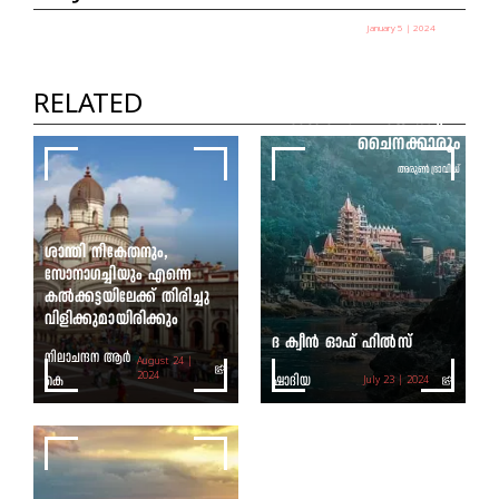
January 5 | 2024
യിന്‍ചുവാന്‍: മിനാരങ്ങള്‍
ഇല്ലാത്ത മുസ്ലിം പള്ളികളും
RELATED
ടാഗോറിനെ വായിക്കുന്ന
ചൈനക്കാരും
അരുൺ ദ്രാവിഡ്
ശാന്തി നികേതനും,
സോനാഗച്ചിയും എന്നെ
കൽക്കട്ടയിലേക്ക് തിരിച്ചു
വിളിക്കുമായിരിക്കും
ദ ക്വീൻ ഓഫ് ഹിൽസ്
നിലാചന്ദന ആർ
August 24 |
കെ
2024
ഷാദിയ
July 23 | 2024