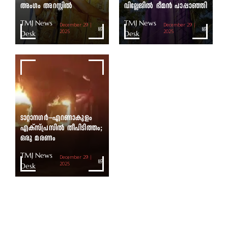
അംഗം അറസ്റ്റിൽ
വില്ലേജിൽ ഭീമൻ പാപ്പാഞ്ഞി
TMJ News
TMJ News
December 29 |
December 29 |
Desk
2025
Desk
2025
ടാറ്റാനഗർ–എറണാകുളം
എക്സ്പ്രസിൽ തീപിടിത്തം;
ഒരു മരണം
TMJ News
December 29 |
Desk
2025