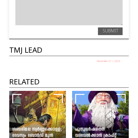
SUBMIT
TMJ LEAD
December 27 | 2025
പഞ്ചായത്ത് അധ്യക്ഷ
തെരഞ്ഞെടുപ്പ് ഇന്ന്
RELATED
TMJ News Desk
ശബരിമല സ്വർണ്ണക്കൊള്ള;
പുതുവർഷത്തെ
ദേവസ്വം ബോർഡ് മുൻ
വരവേൽക്കാൻ ക്രാഫ്റ്റ്